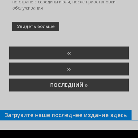
по стране с середины июля, после приостановки
обслуживания
Увидеть больше
Нумерация
ПРЕДЫДУЩАЯ
‹‹
страниц
СТРАНИЦА
СЛЕДУЮЩАЯ
››
СТРАНИЦА
ПОСЛЕДНЯЯ
ПОСЛЕДНИЙ »
СТРАНИЦА
Загрузите наше последнее издание здесь