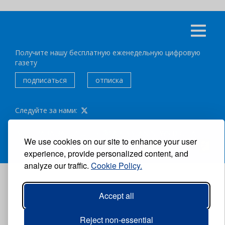
Получите нашу бесплатную еженедельную цифровую
газету
подписаться
отписка
Следуйте за нами:
ВСЕ ПРАВА ЗАЩИЩЕНЫ ®CARIBBEAN NEWS DIGITAL.
We use cookies on our site to enhance your user
АВТОР:
GRUPO EXCELENCIAS.
experience, provide personalized content, and
analyze our traffic.
Cookie Policy.
Accept all
Reject non-essential