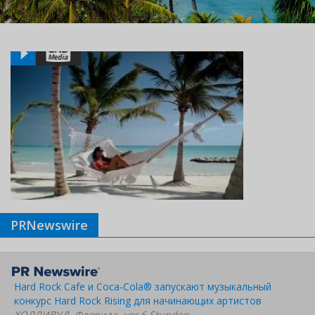
PRNewswire
Hard Rock Cafe и Coca-Cola® запускают музыкальный
конкурс Hard Rock Rising для начинающих артистов
ХОЛЛИВУД, Флорида, vor 6 Stunden