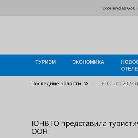
Pasar
Excelencias Gou
al
contenido
principal
ТУРИЗМ
ЭКОНОМИКА
НОВО
ОТЕЛ
Последние новости
FITCuba 2023 
ЮНВТО представила туристи
ООН