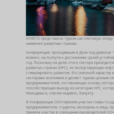
ЮНВТО представила туризм как ключевую опору 
наименее развитым странам.
Конференция, проходившая в Дохе под девизом "
момент, на полпути к достижению Целей устойчи
год. Поскольку на долю этого сектора приходитс
развитых странах (НРС), не экспортирующих неф
стимулировать развитие. Eго сквозной характер 
секторами экономики и делают туризм ценным се
предпринимателей, составляющих основу сектора
способствующих выходу из категории НРС, котор
Мальдивы и, совсем недавно, Вануату.
В Конференции ООН приняли участие главы госуд
предприниматели, студенты, молодежь и лица, 
приняла участие в совещании руководителей ООН