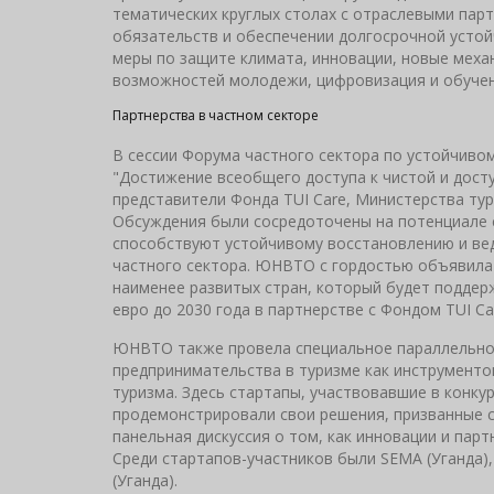
тематических круглых столах с отраслевыми па
обязательств и обеспечении долгосрочной устой
меры по защите климата, инновации, новые меха
возможностей молодежи, цифровизация и обучен
Партнерства в частном секторе
В сессии Форума частного сектора по устойчивом
"Достижение всеобщего доступа к чистой и досту
представители Фонда TUI Care, Министерства тур
Обсуждения были сосредоточены на потенциале 
способствуют устойчивому восстановлению и вед
частного сектора. ЮНВТО с гордостью объявила 
наименее развитых стран, который будет поддер
евро до 2030 года в партнерстве с Фондом TUI Ca
ЮНВТО также провела специальное параллельное
предпринимательства в туризме как инструменто
туризма. Здесь стартапы, участвовавшие в конкур
продемонстрировали свои решения, призванные с
панельная дискуссия о том, как инновации и пар
Среди стартапов-участников были SEMA (Уганда),
(Уганда).