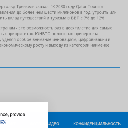
ртольд Тренкель сказал: "К 2030 году Qatar Tourism
авления до более чем шести миллионов в год, утроить или
чить вклад путешествий и туризма в ВВП с 7% до 12%.
ранам - это возможность раз в десятилетие для самых
льных приоритетах. ЮНВТО полностью привержена
й, уделяя особое внимание инновациям, цифровизации и
кономическому росту и выходу из категории наименее
ence, provide
icy.
КОНТАКТ
ФОТО И ВИДЕО
КОНФИДЕНЦИАЛЬНОСТЬ