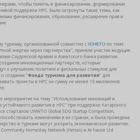
ртнерами, чтобы помочь в финансировании, формировании
чивой поддержки НРС. Были затронуты такие темы, как
низмы финансирования, образование, расширение прав и
ие.
у туризму, организованной совместно с
ЮНВТО
по теме
пной энергии через партнерства", приняли участие ведущие
изма Саудовской Аравии и Азиатского банка развития.
создания инновационных партнерств, которые
ут к улучшению политики и фискальных стимулов для
о создании "
Фонда туризма для развития
" для
живать проекты в НРС на сумму не менее 10 миллионов
re.
 мероприятие на тему "Использование инноваций и
в устойчивого развития в НРС" при поддержке Катарского
се стартапов UNWTO Global SDG Startup Competition,
пособствовать изменениям в их странах, и была проведена
тнерство в туризме могут ускорить экономическое развитие.
 Community Homestay Network (Непал) и At hause Ltd