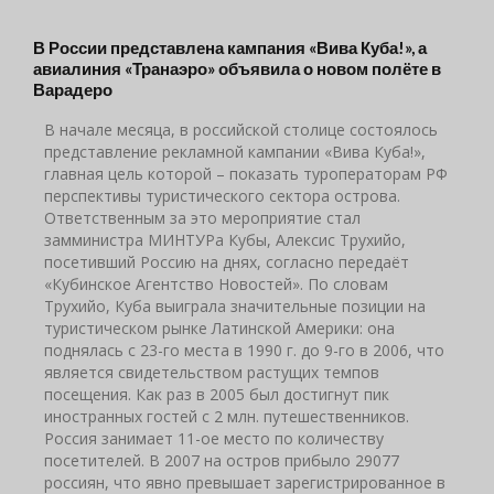
В России представлена кампания «Вива Куба!», а
авиалиния «Транаэро» объявила о новом полёте в
Варадеро
В начале месяца, в российской столице состоялось
представление рекламной кампании «Вива Куба!»,
главная цель которой – показать туроператорам РФ
перспективы туристического сектора острова.
Ответственным за это мероприятие стал
замминистра МИНТУРа Кубы, Алексис Трухийо,
посетивший Россию на днях, согласно передаёт
«Кубинское Агентство Новостей». По словам
Трухийо, Куба выиграла значительные позиции на
туристическом рынке Латинской Америки: она
поднялась с 23-го места в 1990 г. до 9-го в 2006, что
является свидетельством растущих темпов
посещения. Как раз в 2005 был достигнут пик
иностранных гостей с 2 млн. путешественников.
Россия занимает 11-ое место по количеству
посетителей. В 2007 на остров прибыло 29077
россиян, что явно превышает зарегистрированное в