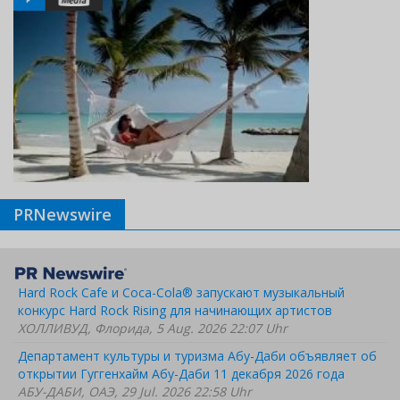
PRNewswire
Hard Rock Cafe и Coca-Cola® запускают музыкальный
конкурс Hard Rock Rising для начинающих артистов
ХОЛЛИВУД, Флорида, 5 Aug. 2026 22:07 Uhr
Департамент культуры и туризма Абу-Даби объявляет об
открытии Гуггенхайм Абу-Даби 11 декабря 2026 года
АБУ-ДАБИ, ОАЭ, 29 Jul. 2026 22:58 Uhr