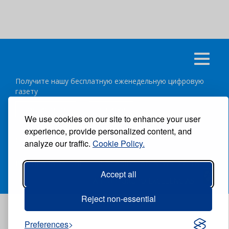
Получите нашу бесплатную еженедельную цифровую
газету
подписаться
отписка
We use cookies on our site to enhance your user
experience, provide personalized content, and
Следуйте за нами:
analyze our traffic.
Cookie Policy.
ВСЕ ПРАВА ЗАЩИЩЕНЫ ®CARIBBEAN NEWS DIGITAL.
Accept all
АВТОР:
GRUPO EXCELENCIAS.
Reject non-essential
Preferences