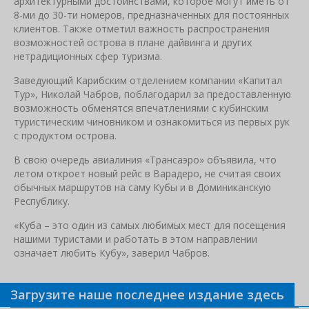
архитектурными достоинствами, которое могут иметь от
8-ми до 30-ти номеров, предназначенных для постоянных
клиентов. Также отметил важность распространения
возможностей острова в плане дайвинга и других
нетрадиционных сфер туризма.
Заведующий Карибским отделением компании «Капитал
Тур», Николай Чабров, поблагодарил за предоставленную
возможность обменятся впечатлениями с кубинским
туристическим чиновником и ознакомиться из первых рук
с продуктом острова.
В свою очередь авиалиния «Трансаэро» объявила, что
летом откроет новый рейс в Варадеро, не считая своих
обычных маршрутов на саму Кубы и в Доминиканскую
Республику.
«Куба – это один из самых любимых мест для посещения
нашими туристами и работать в этом направлении
означает любить Кубу», заверил Чабров.
Загрузите наше последнее издание здесь
Связанные новости