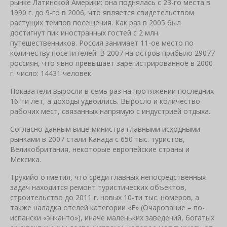
рынке Латинской Америки: она поднялась с 23-го места в
1990 г. до 9-го в 2006, что является свидетельством
растущих темпов посещения. Как раз в 2005 был
достигнут пик иностранных гостей с 2 млн.
путешественников. Россия занимает 11-ое место по
количеству посетителей. В 2007 на остров прибыло 29077
россиян, что явно превышает зарегистрированное в 2000
г. число: 14431 человек.
Показатели выросли в семь раз на протяжении последних
16-ти лет, а доходы удвоились. Выросло и количество
рабочих мест, связанных напрямую с индустрией отдыха.
Согласно данным вице-министра главными исходными
рынками в 2007 стали Канада с 650 тыс. туристов,
Великобритания, некоторые европейские страны и
Мексика.
Трухийо отметил, что среди главных непосредственных
задач находится ремонт туристических объектов,
строительство до 2011 г. новых 10-ти тыс. номеров, а
также наладка отелей категории «Е» (Очарование – по-
испански «энканто»), иначе маленьких заведений, богатых