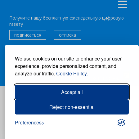
Получите нашу бесплатную еженедельную цифровую
газету
подписаться
отписка
Следуйте за нами:
We use cookies on our site to enhance your user
experience, provide personalized content, and
ВСЕ ПРАВА ЗАЩИЩЕНЫ ®CARIBBEAN NEWS DIGITAL.
analyze our traffic.
Cookie Policy.
АВТОР:
GRUPO EXCELENCIAS.
Accept all
Reject non-essential
Preferences