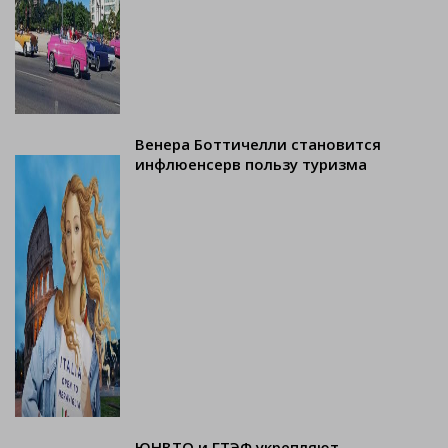
Венера Боттичелли становится
инфлюенсерв пользу туризма
ЮНВТО и ГТЭФ укрепляют