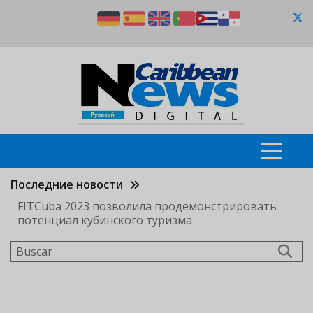
Pasar
al
contenido
principal
Последние новости
FITCuba 2023 позволила продемонстрировать
потенциал кубинского туризма
Buscar