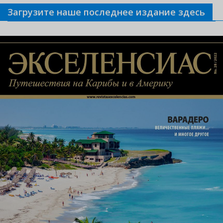
Загрузите наше последнее издание здесь
Связанные новости