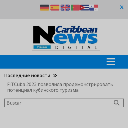
Pasar
al
contenido
principal
Последние новости
FITCuba 2023 позволила продемонстрировать
потенциал кубинского туризма
Buscar