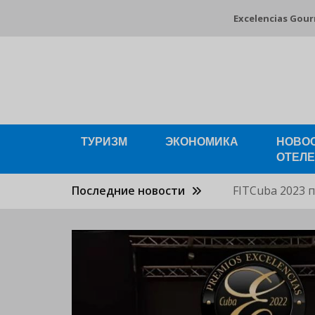
Перейти
Excelencias Gou
к
основному
содержанию
ТУРИЗМ
ЭКОНОМИКА
НОВО
ОТЕЛ
Последние новости
FITCuba 2023 