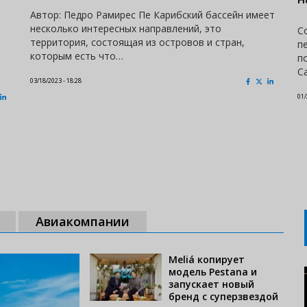
Автор: Педро Рамирес Пе Карибский бассейн имеет
несколько интересных направлений, это
С
территория, состоящая из островов и стран,
п
которым есть что…
п
C
03/18/2023 - 18:28
01/
Авиакомпании
Meliá копирует
модель Pestana и
запускает новый
бренд с суперзвездой