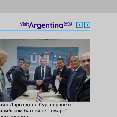
айо Ларго дель Сур: первое в
Куба - 
арибском бассейне " смарт"
рейтинг
аправление
2023