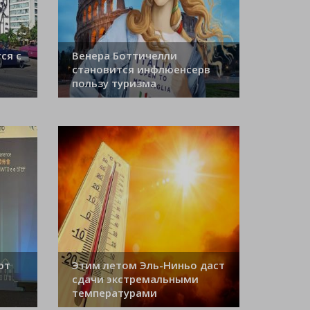
ся с
Венера Боттичелли
становится инфлюенсерв
пользу туризма
ют
Этим летом Эль-Ниньо даст
сдачи экстремальными
температурами