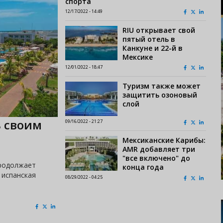
спорта
12/17/2022 - 14:49
RIU открывает свой
пятый отель в
Канкуне и 22-й в
Мексике
12/01/2022 - 18:47
Туризм также может
защитить озоновый
слой
ь своим
09/16/2022 - 21:27
Мексиканские Карибы:
AMR добавляет три
"все включено" до
продолжает
конца года
 испанская
08/29/2022 - 04:25