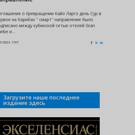
оглашение о превращении Кайо Ларго дель Сур в
Куба заня
ервое на Карибах " смарт" направление было
фешенебел
одписано между кубинской сетью отелей Gran
Choice Aw
aribe и…
специали
21/2023 - 17:07
01/19/2023 - 22:2
Загрузите наше последнее
издание здесь