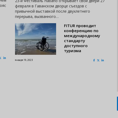
 чем
23-й Фестиваль Habano открывает свои двери 27
пояс
февраля в Гаванском дворце съездов с
привычной выставкой после двухлетнего
перерыва, вызванного…
FITUR проводит
конференцию по
международному
стандарту
доступного
туризма
января 19, 2023