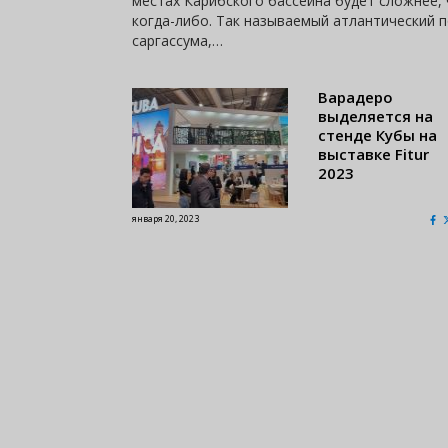
местах Карибского бассейна будет сложнее,
когда-либо. Так называемый атлантический 
саргассума,…
Варадеро
выделяется на
стенде Кубы на
выставке Fitur
2023
января 20, 2023