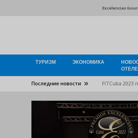
Перейти
Excelencias Gou
к
основному
содержанию
ТУРИЗМ
ЭКОНОМИКА
НОВО
ОТЕЛ
Последние новости
FITCuba 2023 