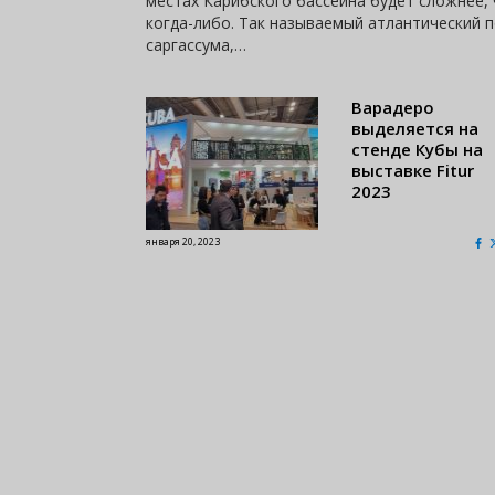
местах Карибского бассейна будет сложнее,
когда-либо. Так называемый атлантический 
саргассума,…
Варадеро
выделяется на
стенде Кубы на
выставке Fitur
2023
января 20, 2023