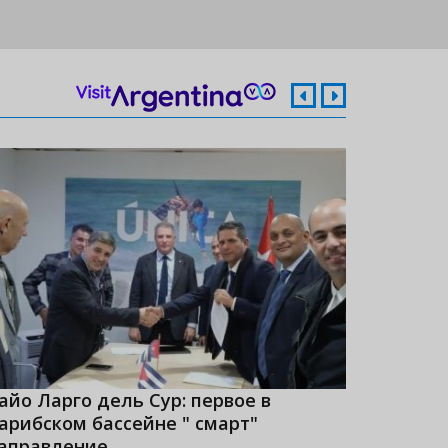
айо Ларго дель Сур: первое в
Куба - 
арибском бассейне " смарт"
рейтинг
аправление
2023