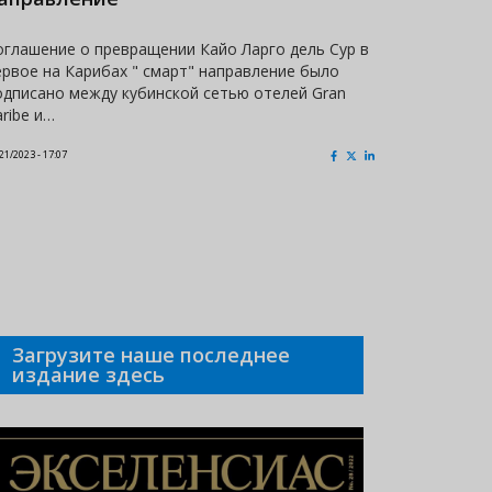
оглашение о превращении Кайо Ларго дель Сур в
Куба заня
ервое на Карибах " смарт" направление было
фешенебел
одписано между кубинской сетью отелей Gran
Choice Aw
aribe и…
специали
21/2023 - 17:07
01/19/2023 - 22:2
Загрузите наше последнее
издание здесь