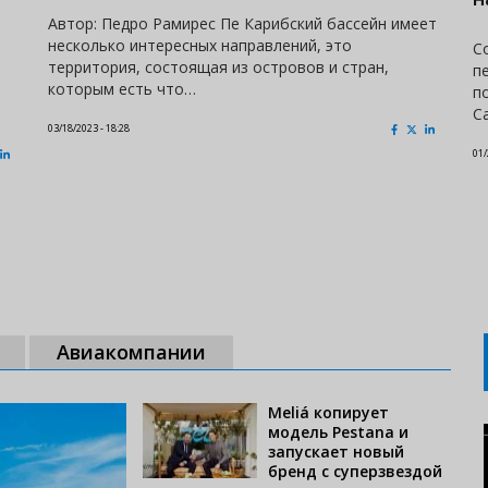
Автор: Педро Рамирес Пе Карибский бассейн имеет
несколько интересных направлений, это
С
территория, состоящая из островов и стран,
п
которым есть что…
п
C
03/18/2023 - 18:28
01/
Авиакомпании
Meliá копирует
модель Pestana и
запускает новый
бренд с суперзвездой