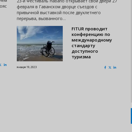
 чем
23-й Фестиваль Habano открывает свои двери 27
пояс
февраля в Гаванском дворце съездов с
привычной выставкой после двухлетнего
перерыва, вызванного…
FITUR проводит
конференцию по
международному
стандарту
доступного
туризма
января 19, 2023