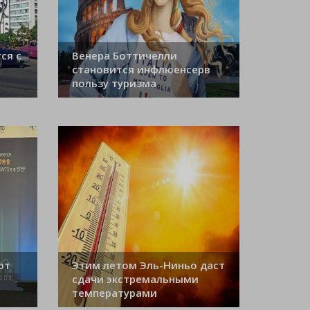
ся с
Венера Боттичелли
становится инфлюенсерв
пользу туризма
ют
Этим летом Эль-Ниньо даст
сдачи экстремальными
температурами