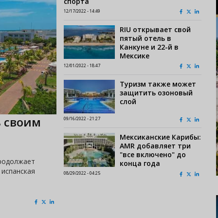
спорта
12/17/2022 - 14:49
RIU открывает свой
пятый отель в
Канкуне и 22-й в
Мексике
12/01/2022 - 18:47
Туризм также может
защитить озоновый
слой
ь своим
09/16/2022 - 21:27
Мексиканские Карибы:
AMR добавляет три
"все включено" до
продолжает
конца года
 испанская
08/29/2022 - 04:25