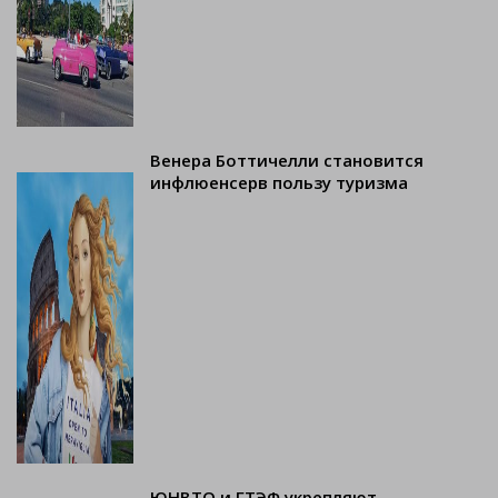
Венера Боттичелли становится
инфлюенсерв пользу туризма
ЮНВТО и ГТЭФ укрепляют