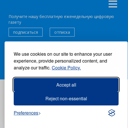
Получите нашу бесплатную еженедельную цифровую
газету
подписаться
отписка
Следуйте за нами:
We use cookies on our site to enhance your user
experience, provide personalized content, and
ВСЕ ПРАВА ЗАЩИЩЕНЫ ®CARIBBEAN NEWS DIGITAL.
analyze our traffic.
Cookie Policy.
АВТОР:
GRUPO EXCELENCIAS.
Accept all
Reject non-essential
Preferences