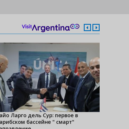
айо Ларго дель Сур: первое в
Куба - 
арибском бассейне " смарт"
рейтинг
аправление
2023