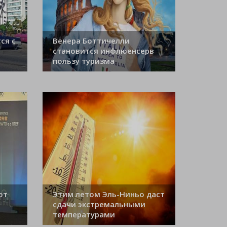
ся с
Венера Боттичелли
становится инфлюенсерв
пользу туризма
ют
Этим летом Эль-Ниньо даст
сдачи экстремальными
температурами