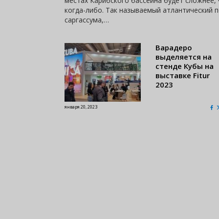
местах Карибского бассейна будет сложнее,
когда-либо. Так называемый атлантический 
саргассума,…
Варадеро
выделяется на
стенде Кубы на
выставке Fitur
2023
января 20, 2023