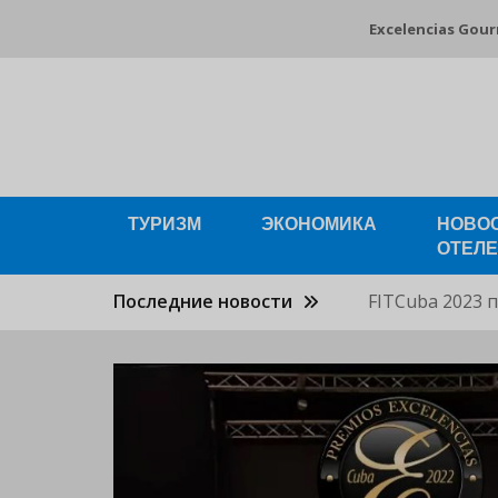
Перейти
Excelencias Gou
к
основному
содержанию
ТУРИЗМ
ЭКОНОМИКА
НОВО
ОТЕЛ
Последние новости
FITCuba 2023 