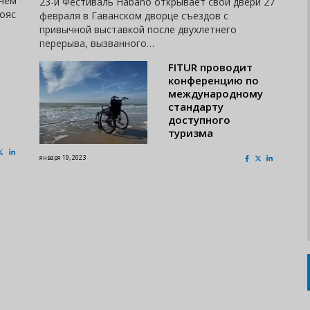
 чем
23-й Фестиваль Habano открывает свои двери 27
пояс
февраля в Гаванском дворце съездов с
привычной выставкой после двухлетнего
перерыва, вызванного…
FITUR проводит
конференцию по
международному
стандарту
доступного
туризма
января 19, 2023