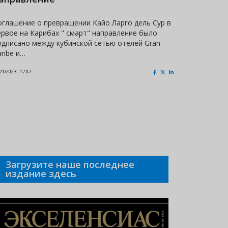
оглашение о превращении Кайо Ларго дель Сур в
Куба заня
ервое на Карибах " смарт" направление было
фешенебел
одписано между кубинской сетью отелей Gran
Choice Aw
aribe и…
специали
21/2023 - 17:07
01/19/2023 - 22:2
Загрузите наше последнее
издание здесь