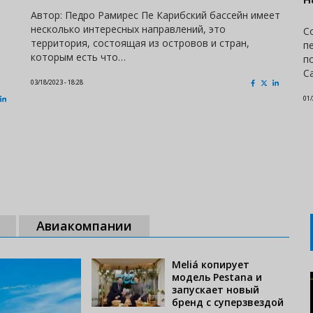
Автор: Педро Рамирес Пе Карибский бассейн имеет
несколько интересных направлений, это
С
территория, состоящая из островов и стран,
п
которым есть что…
п
C
03/18/2023 - 18:28
01/
Авиакомпании
Meliá копирует
модель Pestana и
запускает новый
бренд с суперзвездой