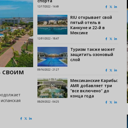
спорта
12/17/2022 - 14:49
RIU открывает свой
пятый отель в
Канкуне и 22-й в
Мексике
12/01/2022 - 18:47
Туризм также может
защитить озоновый
слой
ь своим
09/16/2022 - 21:27
Мексиканские Карибы:
AMR добавляет три
"все включено" до
продолжает
конца года
 испанская
08/29/2022 - 04:25