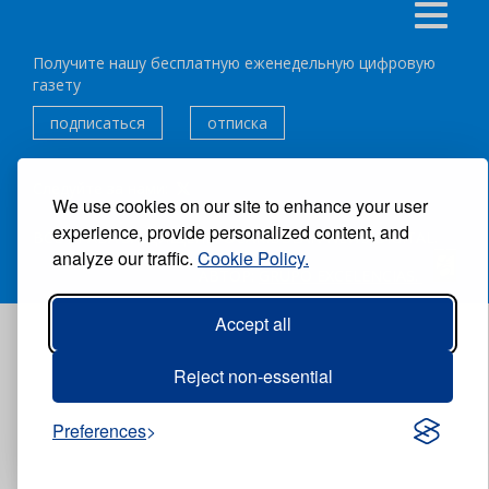
Получите нашу бесплатную еженедельную цифровую
газету
подписаться
отписка
Следуйте за нами:
We use cookies on our site to enhance your user
experience, provide personalized content, and
ВСЕ ПРАВА ЗАЩИЩЕНЫ ®CARIBBEAN NEWS DIGITAL.
analyze our traffic.
Cookie Policy.
АВТОР:
GRUPO EXCELENCIAS.
Accept all
Reject non-essential
Preferences