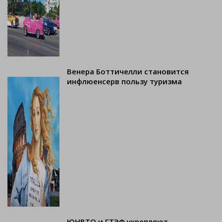
Венера Боттичелли становится
инфлюенсерв пользу туризма
ЮНВТО и ГТЭФ укрепляют