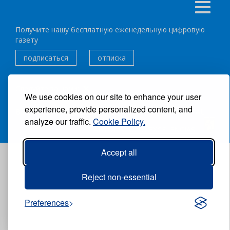
Получите нашу бесплатную еженедельную цифровую
газету
подписаться
отписка
Следуйте за нами:
We use cookies on our site to enhance your user
experience, provide personalized content, and
ВСЕ ПРАВА ЗАЩИЩЕНЫ ®CARIBBEAN NEWS DIGITAL.
analyze our traffic.
Cookie Policy.
АВТОР:
GRUPO EXCELENCIAS.
Accept all
Reject non-essential
Preferences