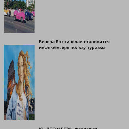
Венера Боттичелли становится
инфлюенсерв пользу туризма
ЮНВТО и ГТЭФ укрепляют