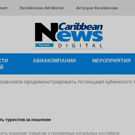
rmet
Excelencias del Motor
Arte por Excelencias
СТИ
АВИАКОМПАНИИ
МЕРОПРИЯТИЯ
ЕЙ
позволила продемонстрировать потенциал кубинского 
ь туристов за ношение
тить ношение слишком откровенных купальных костюмов.