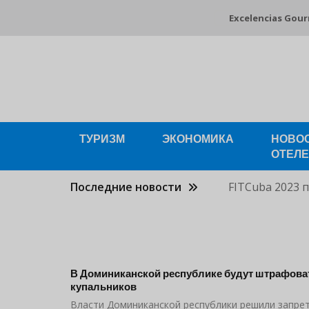
Перейти
Excelencias Gou
к
основному
содержанию
ТУРИЗМ
ЭКОНОМИКА
НОВО
ОТЕЛ
Последние новости
FITCuba 2023 
В Доминиканской республике будут штрафоват
купальников
Власти Доминиканской республики решили запре