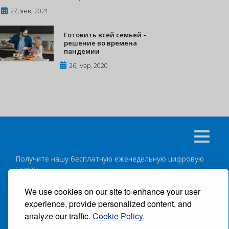
27, янв, 2021
Готовить всей семьей –
решение во времена
пандемии
26, мар, 2020
Получите нашу бесплатную еженедельную цифровую
газету
подписаться
отписка
We use cookies on our site to enhance your user
experience, provide personalized content, and
analyze our traffic.
Cookie Policy.
Следуйте за нами: