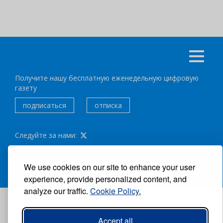
Получите нашу бесплатную еженедельную цифровую
газету
подписаться
отписка
Следуйте за нами:
ВСЕ ПРАВА ЗАЩИЩЕНЫ ®CARIBBEAN NEWS DIGITAL.
We use cookies on our site to enhance your user
АВТОР:
GRUPO EXCELENCIAS.
experience, provide personalized content, and
analyze our traffic.
Cookie Policy.
Accept all