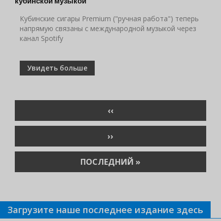
кубинской музыкой
Кубинские сигары Premium ("ручная работа") теперь
напрямую связаны с международной музыкой через
канал Spotify
Увидеть больше
Нумерация
ПРЕДЫДУЩАЯ
‹‹
страниц
СТРАНИЦА
СЛЕДУЮЩАЯ
››
СТРАНИЦА
ПОСЛЕДНЯЯ
ПОСЛЕДНИЙ »
СТРАНИЦА
Загрузите наше последнее издание здесь