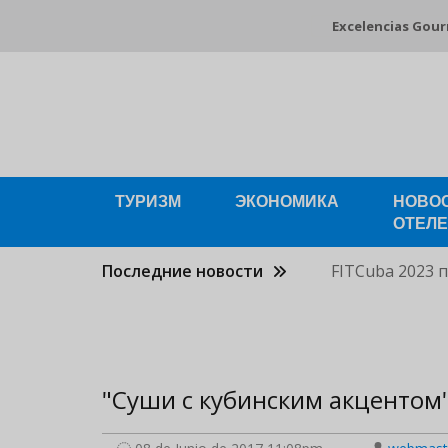
Перейти
Excelencias Gou
к
основному
содержанию
ТУРИЗМ
ЭКОНОМИКА
НОВО
ОТЕЛ
Последние новости
FITCuba 2023 
"Суши с кубинским акцентом