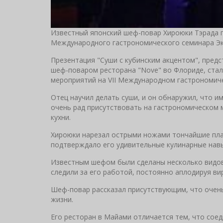
Известный японский шеф-повар Хироюки Тэрада п
Международного гастрономического семинара Эк
Презентация "Суши с кубинским акцентом", пред
шеф-поваром ресторана "Nove" во Флориде, стал
мероприятий на VII Международном гастрономиче
Отец научил делать суши, и он обнаружил, что и
очень рад присутствовать на гастрономическом 
кухни.
Хироюки нарезал острыми ножами тончайшие пла
подтверждало его удивительные кулинарные навы
Известным шефом были сделаны несколько видов
следили за его работой, постоянно аплодируя в
Шеф-повар рассказал присутствующим, что очень
жизни.
Его ресторан в Майами отличается тем, что сое