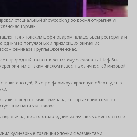
ровел специальный showcooking во время открытия VII
сленсиас-Гурман.
ставленная японским шеф-поваром, владельцем ресторана и
а одним из популярных и привлекших внимание
ском семинаре Группы Экселенсиас.
меет природный талант и решил ему следовать. Шеф был
мероприятии с таким числом известных личностей мировой
стинки овощей, быстро формируя красивую обертку, что
ки.
 суши перед гостями семинара, которые внимательно
иртуозным навыкам повара.
 нервничал, но это стало одним из лучших моментов в его
динил кулинарные традиции Японии с элементами