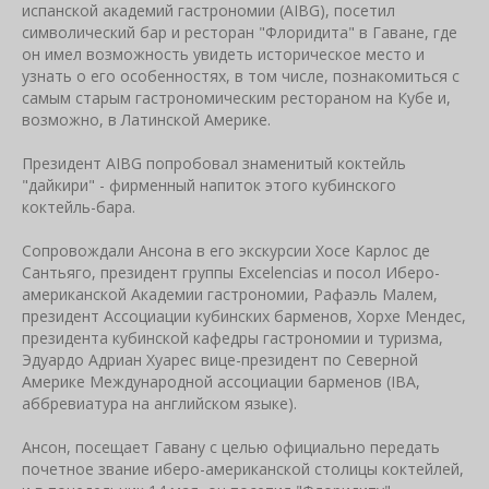
испанской академий гастрономии (AIBG), посетил
символический бар и ресторан "Флоридита" в Гаване, где
он имел возможность увидеть историческое место и
узнать о его особенностях, в том числе, познакомиться с
самым старым гастрономическим рестораном на Кубе
и,
возможно, в Латинской Америке.
Президент AIBG попробовал знаменитый коктейль
"дайкири" - фирменный напиток этого кубинского
коктейль-бара.
Сопровождали Ансона в его экскурсии Хосе Карлос де
Сантьяго, президент группы Excelencias и посол Иберо-
американской Академии гастрономии, Рафаэль Малем,
президент Ассоциации кубинских барменов, Хорхе Мендес,
президента кубинской кафедры гастрономии и туризма,
Эдуардо Адриан Хуарес вице-президент по Северной
Америке Международной ассоциации барменов (IBA,
аббревиатура на английском языке).
Ансон, посещает Гавану с целью официально передать
почетное звание иберо-американской столицы коктейлей,