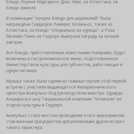
блюдо Лорене Маргарите Диас Невс, из Атлистака, за
блюдо аямоле.
В номинации "лучшее блюдо для церемоний" была
награждена ​​Гуадалупе Рамирес Боланьос, также из
Атлистака, за блюдо "специально из курицы", а Роза
Евгения Гомес из Герреро выиграла награду за лучший
завтрак.
Все блюда, приготовленные известными поварами, будут
включены в гастрономическое меню, подготовленное
Министерством культуры для субъектов, работающих в
сфере питания.
Музыка также была одним из главных героев этой первой
встречи с участием выдающегося Филармонического
оркестра Акапулько под руководством маэстро Эдуардо
Альвареса и шоу Танцевальной компании "Хочикали" из
отдела культуры в Герреро.
Акапулько стало местом проведения этого мероприятия,
став важным прецедентом для реализации других встреч
такого характера.