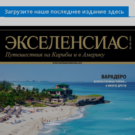
Загрузите наше последнее издание здесь
Связанные новости