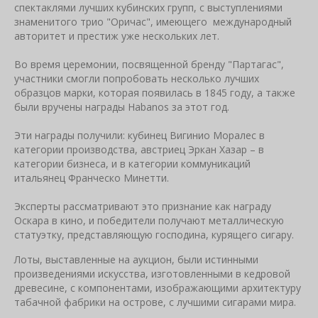
спектаклями лучших кубинских групп, с выступлениями
знаменитого трио "Оричас", имеющего международный
авторитет и престиж уже нескольких лет.
Во время церемонии, посвященной бренду "Партагас",
участники смогли попробовать несколько лучших
образцов марки, которая появилась в 1845 году, а также
были вручены награды Habanos за этот год.
Эти награды получили: кубинец Вигинио Моралес в
категории производства, австриец Эркан Хазар – в
категории бизнеса, и в категории коммуникаций
итальянец Франческо Минетти.
Эксперты рассматривают это признание как награду
Оскара в кино, и победители получают металлическую
статуэтку, представляющую господина, курящего сигару.
Лоты, выставленные на аукцион, были истинными
произведениями искусства, изготовленными в кедровой
древесине, с компонентами, изображающими архитектуру
табачной фабрики на острове, с лучшими сигарами мира.