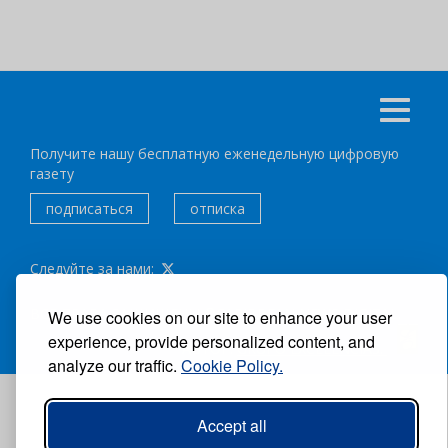
Получите нашу бесплатную еженедельную цифровую
газету
подписаться
отписка
Следуйте за нами:
ВСЕ ПРАВА ЗАЩИЩЕНЫ ®CARIBBEAN NEWS DIGITAL.
We use cookies on our site to enhance your user
experience, provide personalized content, and
АВТОР:
GRUPO EXCELENCIAS.
analyze our traffic.
Cookie Policy.
Accept all