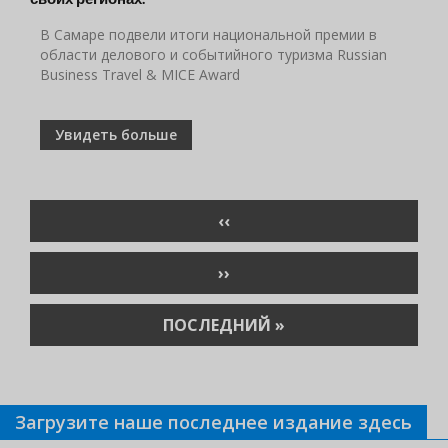
В Самаре подвели итоги национальной премии в
области делового и событийного туризма Russian
Business Travel & MICE Award
Увидеть больше
Нумерация
ПРЕДЫДУЩАЯ
‹‹
страниц
СТРАНИЦА
СЛЕДУЮЩАЯ
››
СТРАНИЦА
ПОСЛЕДНЯЯ
ПОСЛЕДНИЙ »
СТРАНИЦА
Загрузите наше последнее издание здесь