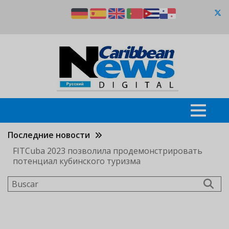
Pasar
al
contenido
principal
Последние новости
FITCuba 2023 позволила продемонстрировать
потенциал кубинского туризма
Buscar