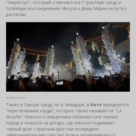
"энкуэнтро", который отмечается в Страстную среду и
посвящен воссоединению Иисуса и Девы Марии на пути к
распятию.
Встреча, Аякучо
Также в Святую среду, но в Эквадоре, в
Кито
празднуется
"перетягивание кауды", которое также называется "La
Reseña". Епископ и священники облачаются в черные
плащи и ложатся на алтарь, где епископ поднимает
черный флаг с красным крестом посередине,
символизирующим Царство Божье (почерневшее от