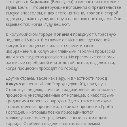
этот день в
Каракасе
(Венесуэла) отмечается сожжение
Иуды. Цель - чтобы верующие вспомнили о предательстве
Иисуса апостолом, и для этого из ткани, тряпок и старой
одежды делают куклу, которую наполняют петардами. Они
взрываются, когда Иуду вешают.
В колумбийском городе
Попайан
празднуют Страстную
неделю с 16 века. В отличие от Испании, где главной
фигурой в процессиях являются религиозные
изображения, в Колумбии главными героями процессий
являются cargueros (costaleros). Их красочные костюмы,
расшитые серебряной или золотой нитью, выделяются,
когда процессии проходят по городу.
Другие страны, такие как Перу, и в частности город
Аякучо
(известный как "город церквей"), празднуют
Страстную неделю, сочетая традиционные религиозные
процессии, унаследованные от испанцев, с некоторыми
традициями коренных народов. Здесь также проходят
торжественные процессии, такие как процессия Гроба
Господня, к которым позже присоединяются
марширующие оркестры, ремесленные рынки и даже
коррида. Особенно выделяется так называемый