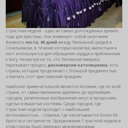
Страстная неделя - одно из самых долгожданных времен
года для христиан. Она знаменует собой окончание
Великого
поста, 40 дней
между Пепельной средой и
Сочельником, в течение которых молитва, милостыня и
пост используются для обращения сердца и приближения
к Богу. Несмотря на то, что Латинская Америка
переживает процесс
деконверсии католицизма
, есть
страны, которые продолжают с большой преданностью
отмечать этот христианский праздник.
Наиболее примечательной является Испания, где по всей
стране, от самых маленьких деревень до крупнейших
городов, религиозные изображения несут в процессиях,
одетых в вышитые костюмы. Среди городов, где
Страстная неделя проходит с наибольшей
интенсивностью, - Севилья, где насчитывается более 60
братств и сестричеств. Празднование Страстной недели в
этом городе было признано международным