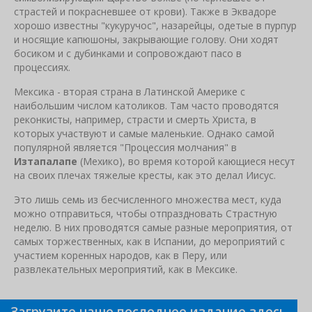
страстей и покрасневшее от крови). Также в Эквадоре
хорошо известны "кукуручос", назарейцы, одетые в пурпур
и носящие капюшоны, закрывающие голову. Они ходят
босиком и с дубинками и сопровождают пасо в
процессиях.
Мексика - вторая страна в Латинской Америке с
наибольшим числом католиков. Там часто проводятся
реконкисты, например, страсти и смерть Христа, в
которых участвуют и самые маленькие. Однако самой
популярной является "Процессия молчания" в
Изтапалапе
(Мехико), во время которой кающиеся несут
на своих плечах тяжелые кресты, как это делал Иисус.
Это лишь семь из бесчисленного множества мест, куда
можно отправиться, чтобы отпраздновать Страстную
неделю. В них проводятся самые разные мероприятия, от
самых торжественных, как в Испании, до мероприятий с
участием коренных народов, как в Перу, или
развлекательных мероприятий, как в Мексике.
Загрузите наше последнее издание здесь