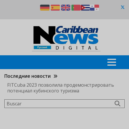
Pasar
al
contenido
principal
Последние новости
FITCuba 2023 позволила продемонстрировать
потенциал кубинского туризма
Buscar