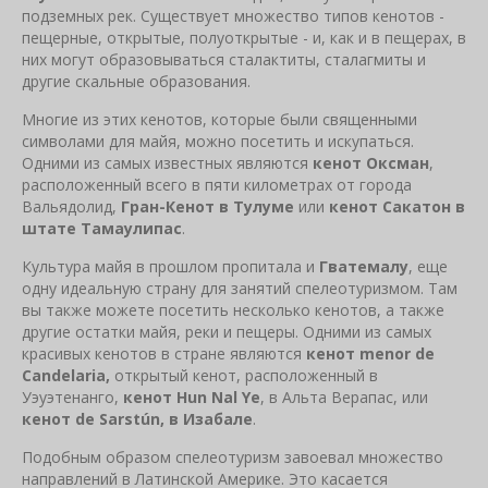
подземных рек. Существует множество типов кенотов -
пещерные, открытые, полуоткрытые - и, как и в пещерах, в
них могут образовываться сталактиты, сталагмиты и
другие скальные образования.
Многие из этих кенотов, которые были священными
символами для майя, можно посетить и искупаться.
Одними из самых известных являются
кенот Оксман
,
расположенный всего в пяти километрах от города
Вальядолид,
Гран-Кенот в Тулуме
или
кенот Сакатон в
штате Тамаулипас
.
Культура майя в прошлом пропитала и
Гватемалу
, еще
одну идеальную страну для занятий спелеотуризмом. Там
вы также можете посетить несколько кенотов, а также
другие остатки майя, реки и пещеры. Одними из самых
красивых кенотов в стране являются
кенот menor de
Candelaria,
открытый кенот, расположенный в
Уэуэтенанго,
кенот Hun Nal Ye
, в Альта Верапас, или
кенот
de Sarstún, в Изабале
.
Подобным образом спелеотуризм завоевал множество
направлений в Латинской Америке. Это касается