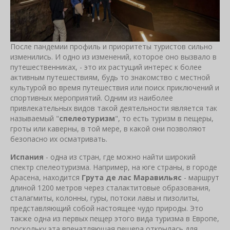
После пандемии профиль и приоритеты туристов сильно
изменились. И одно из изменений, которое оно вызвало в
путешественниках, - это их растущий интерес к более
активным путешествиям, будь то знакомство с местной
культурой во время путешествия или поиск приключений и
спортивных мероприятий. Одним из наиболее
привлекательных видов такой деятельности является так
называемый "
спелеотуризм
", то есть туризм в пещеры,
гроты или каверны, в той мере, в какой они позволяют
безопасно их осматривать.
Испания
- одна из стран, где можно найти широкий
спектр спелеотуризма. Например, на юге страны, в городе
Арасена, находится
Грута де лас Маравильяс
- маршрут
длиной 1200 метров через сталактитовые образования,
сталагмиты, колонны, гуры, потоки лавы и пизолиты,
представляющий собой настоящее чудо природы. Это
также одна из первых пещер этого вида туризма в Европе,
поскольку эта впечатляющая пещера открылась для