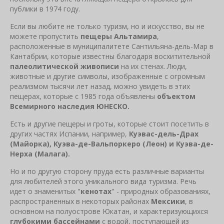
публики в 1974 году.
Если вы любите не только туризм, но и искусство, вы не
можете пропустить
пещеры Альтамира
,
расположенные в муниципалитете Сантильяна-дель-Мар в
Кантабрии, которые известны благодаря восхитительной
палеолитической живописи
на их стенах. Люди,
животные и другие символы, изображенные с огромным
реализмом тысячи лет назад, можно увидеть в этих
пещерах, которые с 1985 года объявлены
объектом
Всемирного наследия ЮНЕСКО.
Есть и другие пещеры и гроты, которые стоит посетить в
других частях Испании, например,
Куэвас-дель-Драх
(Майорка), Куэва-де-Вальпоркеро (Леон) и Куэва-де-
Нерха (Малага).
Но и по другую сторону пруда есть различные варианты
для любителей этого уникального вида туризма. Речь
идет о знаменитых "
кенотах
" - природных образованиях,
распространенных в некоторых районах
Мексики
, в
основном на полуострове Юкатан, и характеризующихся
глубокими бассейнами
с водой, поступающей из