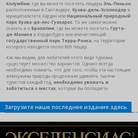
Колумбии
, где вы можете посетить пещеры
Эль-Пеньон
,
расположенные в Сантандере,
Куэва-дель-Эсплендор
в
муниципалитете Хардин или
Национальный природный
парк Куэва-де-лос-Гуахарос
. То же самое можно
сказать и о
Бразилии
, где вы можете посетить
Грута-
де-Манике
в Кордисбурго или впечатляющий
государственный парк Терра-Ронка
, на территории
которого находится около 800 пещер.
Как мы видим, для любителей этого вида туризма
существует множество вариантов. Однако всегда
необходимо помнить, что для того, чтобы эти настоящие
жемчужины природы продолжали удивлять тысячи
туристов каждый год,
необходимо уважать и
заботиться о местах
, которые вы посещаете.
Загрузите наше последнее издание здесь
Связанные новости