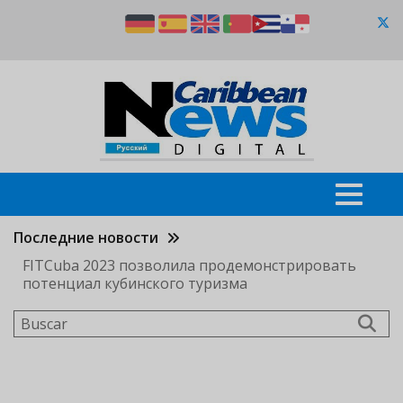
Pasar
al
contenido
principal
Последние новости
FITCuba 2023 позволила продемонстрировать
потенциал кубинского туризма
Buscar