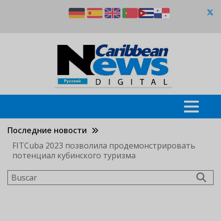
Pasar
al
contenido
principal
Последние новости
FITCuba 2023 позволила продемонстрировать
потенциал кубинского туризма
Buscar