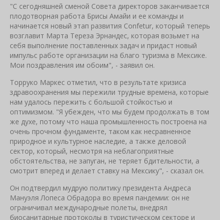
"С сегодняшней сменой Совета директоров заканчивается
плодотворная работа Брисы Амайи и ее команды и
начинается новый этап развития Confetur, который теперь
возглавит Марта Тереза Эрнандес, которая возьмет на
себя выполнение поставленных задач и придаст новый
импульс работе организации на благо туризма в Мексике.
Мои поздравления им обоим", - заявил он.
Торруко Маркес отметил, что в результате кризиса
здравоохранения мы пережили трудные времена, которые
нам удалось пережить с большой стойкостью и
оптимизмом. "Я убежден, что мы будем продолжать в том
же духе, потому что наша промышленность построена на
очень прочном фундаменте, таком как несравненное
природное и культурное наследие, а также деловой
сектор, который, несмотря на неблагоприятные
обстоятельства, не запуган, не теряет бдительности, а
смотрит вперед и делает ставку на Мексику", - сказал он.
Он подтвердил мудрую политику президента Андреса
Мануэля Лопеса Обрадора во время пандемии: он не
ограничивал международные полеты, внедрял
биосанитарные протоколы в туристическом секторе и