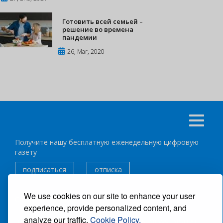
Готовить всей семьей –
решение во времена
пандемии
26, Mar, 2020
Получите нашу бесплатную еженедельную цифровую
газету
подписаться
отписка
We use cookies on our site to enhance your user
Следуйте за нами:
experience, provide personalized content, and
analyze our traffic.
Cookie Policy.
ВСЕ ПРАВА ЗАЩИЩЕНЫ ®CARIBBEAN NEWS DIGITAL.