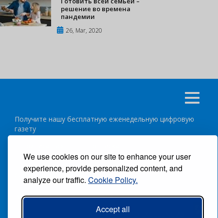
Готовить всей семьей –
решение во времена
пандемии
26, Mar, 2020
Получите нашу бесплатную еженедельную цифровую
газету
подписаться
отписка
We use cookies on our site to enhance your user
experience, provide personalized content, and
Следуйте за нами:
analyze our traffic.
Cookie Policy.
ВСЕ ПРАВА ЗАЩИЩЕНЫ ®CARIBBEAN NEWS DIGITAL.
Accept all
АВТОР:
GRUPO EXCELENCIAS.