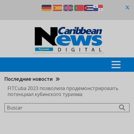
Pasar
al
contenido
principal
Последние новости
FITCuba 2023 позволила продемонстрировать
потенциал кубинского туризма
Buscar