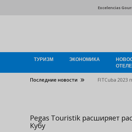
Pasar
Excelencias Gou
al
contenido
principal
ТУРИЗМ
ЭКОНОМИКА
НОВО
ОТЕЛ
Последние новости
FITCuba 2023 
Pegas Touristik расширяет р
Кубу