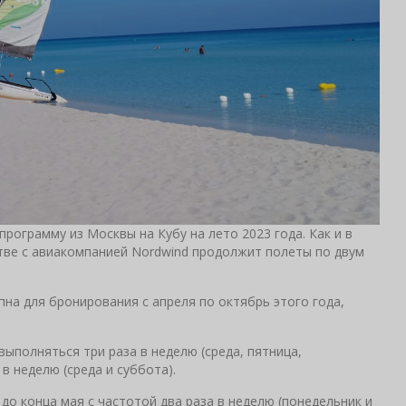
рограмму из Москвы на Кубу на лето 2023 года. Как и в
тве с авиакомпанией Nordwind продолжит полеты по двум
пна для бронирования с апреля по октябрь этого года,
выполняться три раза в неделю (среда, пятница,
 в неделю (среда и суббота).
о конца мая с частотой два раза в неделю (понедельник и