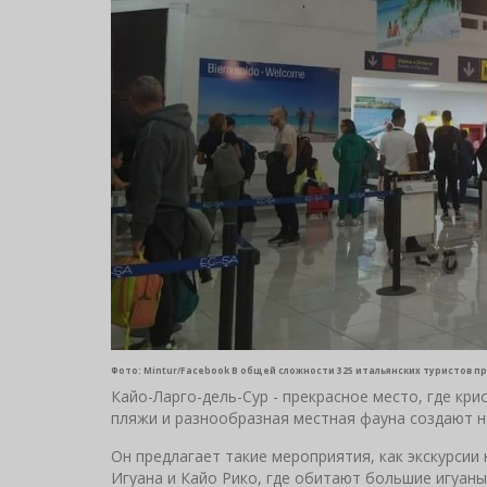
Фото: Mintur/Facebook В общей сложности 325 итальянских туристов п
Кайо-Ларго-дель-Сур - прекрасное место, где кр
пляжи и разнообразная местная фауна создают 
Он предлагает такие мероприятия, как экскурсии 
Игуана и Кайо Рико, где обитают большие игуан