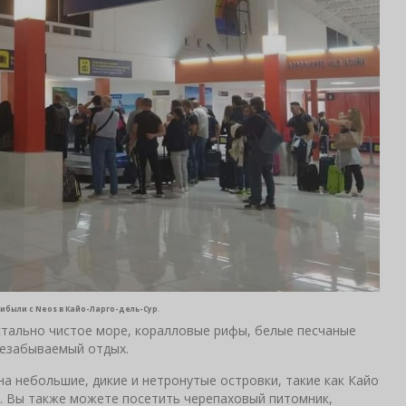
рибыли с Neos
в Кайо-Ларго-дель-Сур
.
истально чистое море, коралловые рифы, белые песчаные
незабываемый отдых.
на небольшие, дикие и нетронутые островки, такие как Кайо
ы. Вы также можете посетить черепаховый питомник,