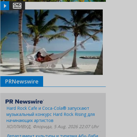
PRNewswire
Hard Rock Cafe и Coca-Cola® запускают
музыкальный конкурс Hard Rock Rising для
начинающих артистов
ХОЛЛИВУД, Флорида, 5 Aug. 2026 22:07 Uhr
Департамент культуры и туризма Абу-Даби