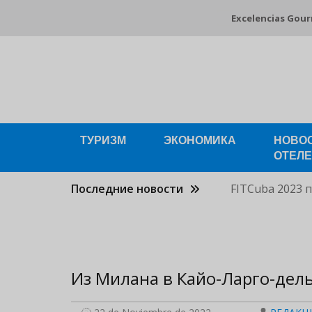
Pasar
Excelencias Gou
al
contenido
principal
ТУРИЗМ
ЭКОНОМИКА
НОВО
ОТЕЛ
Последние новости
FITCuba 2023 
Из Милана в Кайо-Ларго-дель