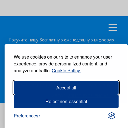
Получите нашу бесплатную еженедельную цифровую
газету
подписаться
отписка
We use cookies on our site to enhance your user
experience, provide personalized content, and
analyze our traffic.
Cookie Policy.
Следуйте за нами:
ВСЕ ПРАВА ЗАЩИЩЕНЫ ®CARIBBEAN NEWS DIGITAL.
Accept all
АВТОР:
GRUPO EXCELENCIAS.
Reject non-essential
Preferences