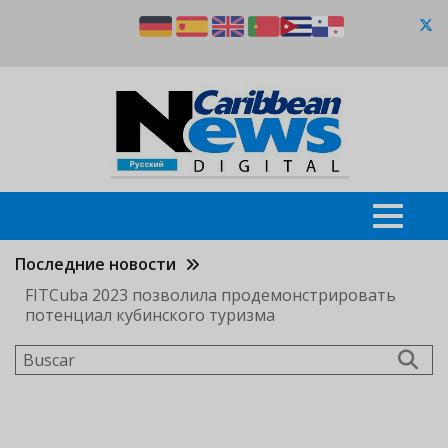
Pasar
al
contenido
principal
Последние новости
FITCuba 2023 позволила продемонстрировать
потенциал кубинского туризма
Buscar