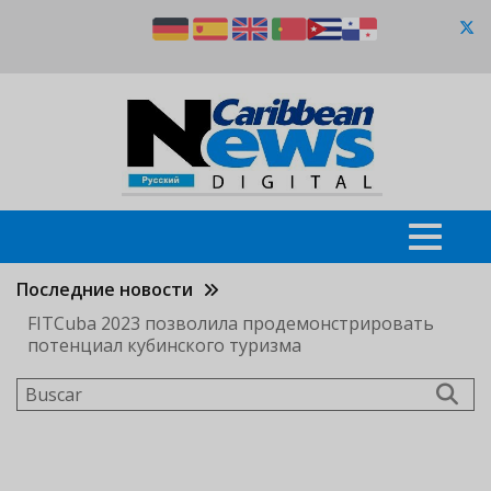
Pasar
al
contenido
principal
Последние новости
FITCuba 2023 позволила продемонстрировать
потенциал кубинского туризма
Buscar