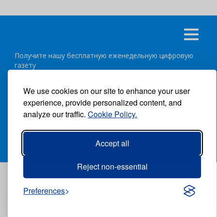
Получите нашу бесплатную еженедельную цифровую
газету
подписаться
отписка
We use cookies on our site to enhance your user
experience, provide personalized content, and
Следуйте за нами:
analyze our traffic.
Cookie Policy.
ВСЕ ПРАВА ЗАЩИЩЕНЫ ®CARIBBEAN NEWS DIGITAL.
Accept all
АВТОР:
GRUPO EXCELENCIAS.
Reject non-essential
Preferences