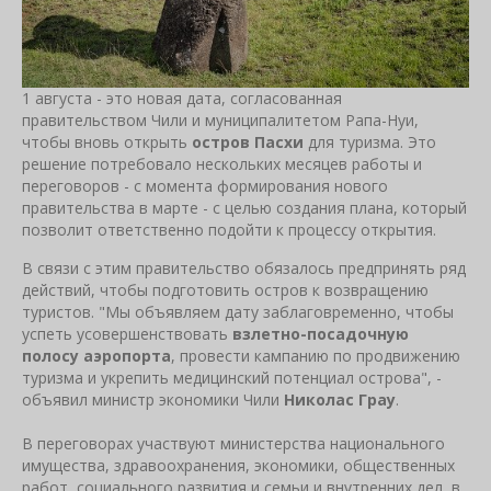
1 августа - это новая дата, согласованная
правительством Чили и муниципалитетом Рапа-Нуи,
чтобы вновь открыть
остров Пасхи
для туризма. Это
решение потребовало нескольких месяцев работы и
переговоров - с момента формирования нового
правительства в марте - с целью создания плана, который
позволит ответственно подойти к процессу открытия.
В связи с этим правительство обязалось предпринять ряд
действий, чтобы подготовить остров к возвращению
туристов. "Мы объявляем дату заблаговременно, чтобы
успеть усовершенствовать
взлетно-посадочную
полосу аэропорта
, провести кампанию по продвижению
туризма и укрепить медицинский потенциал острова", -
объявил министр экономики Чили
Николас Грау
.
В переговорах участвуют министерства национального
имущества, здравоохранения, экономики, общественных
работ, социального развития и семьи и внутренних дел, в