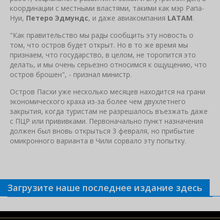
координации с местными властями, такими как мэр Рапа-
Нуи,
Петеро Эдмундс
, и даже авиакомпания
LATAM
.
"Как правительство мы рады сообщить эту новость о
том, что остров будет открыт. Но в то же время мы
признаем, что государство, в целом, не торопится это
делать, и мы очень серьезно относимся к ощущению, что
остров брошен", - признал министр.
Остров Пасхи уже несколько месяцев находится на грани
экономического краха из-за более чем двухлетнего
закрытия, когда туристам не разрешалось въезжать даже
с ПЦР или прививками. Первоначально пункт назначения
должен был вновь открыться 3 февраля, но прибытие
омикронного варианта в Чили сорвало эту попытку.
Загрузите наше последнее издание здесь
Связанные новости