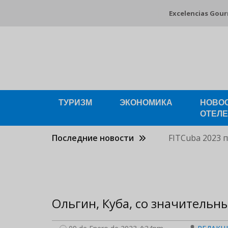
Pasar
Excelencias Gou
al
contenido
principal
ТУРИЗМ
ЭКОНОМИКА
НОВО
ОТЕЛ
Последние новости
FITCuba 2023 
Ольгин, Кубa, со значитель