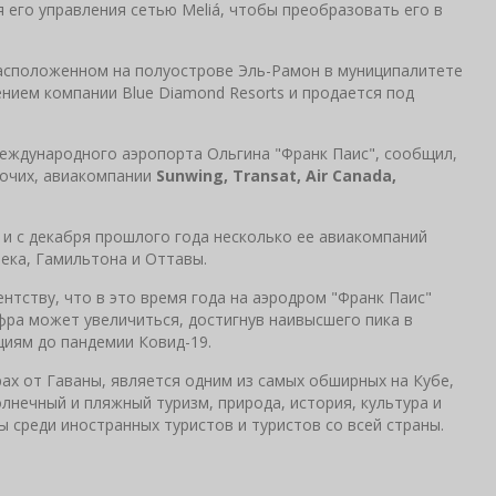
я его управления сетью Meliá, чтобы преобразовать его в
 расположенном на полуострове Эль-Рамон в муниципалитете
ением компании Blue Diamond Resorts и продается под
международного аэропорта Ольгина "Франк Паис", сообщил,
рочих, авиакомпании
Sunwing, Transat, Air Canada,
 и с декабря прошлого года несколько ее авиакомпаний
ека, Гамильтона и Оттавы.
тству, что в это время года на аэродром "Франк Паис"
ифра может увеличиться, достигнув наивысшего пика в
иям до пандемии Ковид-19.
ах от Гаваны, является одним из самых обширных на Кубе,
солнечный и пляжный туризм, природа, история, культура и
ы среди иностранных туристов и туристов со всей страны.