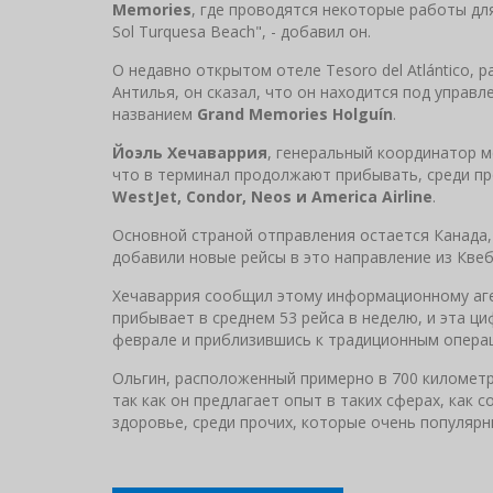
Memories
, где проводятся некоторые работы дл
Sol Turquesa Beach", - добавил он.
О недавно открытом отеле Tesoro del Atlántico,
Антилья, он сказал, что он находится под управл
названием
Grand Memories Holguín
.
Йоэль Хечаваррия
, генеральный координатор 
что в терминал продолжают прибывать, среди п
WestJet, Condor, Neos и America Airline
.
Основной страной отправления остается Канада,
добавили новые рейсы в это направление из Квеб
Хечаваррия сообщил этому информационному аген
прибывает в среднем 53 рейса в неделю, и эта ц
феврале и приблизившись к традиционным операц
Ольгин, расположенный примерно в 700 километр
так как он предлагает опыт в таких сферах, как 
здоровье, среди прочих, которые очень популярн