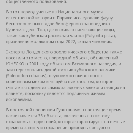
общественного пользования.
В этот период ученые из Национального музея
естественной истории в Париже исследовали фауну
беспозвоночных в ядре биосферного заповедника
Кучильяс-дель-Тоа, где выживают исчезающие виды,
такие как кубинская расписная улитка (Polymita picta),
признанная моллюском года 2022, сказал чиновник.
Эксперты Лондонского зоологического общества также
посетили это место, природный объект, объявленный
ЮНЕСКО в 2001 году объектом Всемирного наследия, и
заинтересовались дикой жизнью кубинского альмики
(Solenodon cubanus), неуловимого животного с
коричневым мехом и чешуйчатым хвостом, которое
считается одним из самых загадочных млекопитающих на
планете, поскольку является подлинным живым
ископаемым.
В восточной провинции Гуантанамо в настоящее время
насчитывается 33 объекта, включенных в систему
охраняемых территорий, которые гарантируют на вечные
времена защиту и сохранение природных ресурсов