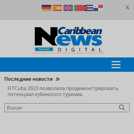
Pasar
al
contenido
principal
Последние новости
FITCuba 2023 позволила продемонстрировать
потенциал кубинского туризма
Buscar