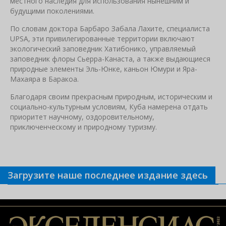
местного наследия для использования нынешним и
будущими поколениями.
По словам доктора Барбаро Забала Лахите, специалиста
UPSA, эти привилегированные территории включают
экологический заповедник Хатибонико, управляемый
заповедник флоры Сьерра-Канаста, а также выдающиеся
природные элементы Эль-Юнке, каньон Юмури и Яра-
Махаяра в Баракоа.
Благодаря своим прекрасным природным, историческим и
социально-культурным условиям, Куба намерена отдать
приоритет научному, оздоровительному,
приключенческому и природному туризму.
Загрузите наше последнее издание здесь
Связанные новости