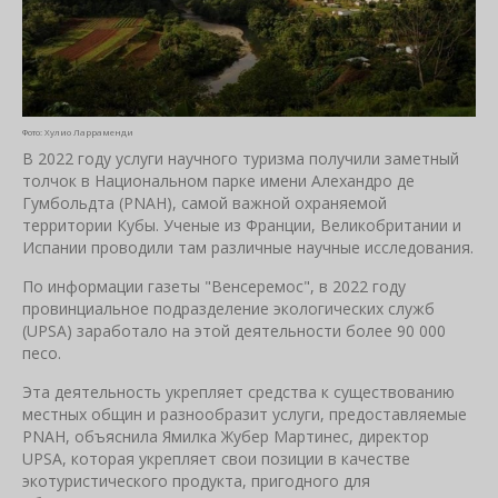
Фото: Хулио Ларраменди
В 2022 году услуги научного туризма получили заметный
толчок в Национальном парке имени Алехандро де
Гумбольдта (PNAH), самой важной охраняемой
территории Кубы. Ученые из Франции, Великобритании и
Испании проводили там различные научные исследования.
По информации газеты "Венсеремос", в 2022 году
провинциальное подразделение экологических служб
(UPSA) заработало на этой деятельности более 90 000
песо.
Эта деятельность укрепляет средства к существованию
местных общин и разнообразит услуги, предоставляемые
PNAH, объяснила Ямилка Жубер Мартинес, директор
UPSA, которая укрепляет свои позиции в качестве
экотуристического продукта, пригодного для