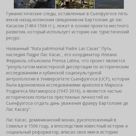
Гуманистические следы, оставленные в Сьенфуэгосе пять
веков назад испанским священником Бартоломе де лас
Касасом (1484-1566 гг.), лежат в основе проекта местного
развития, который использует историю как туристический
ресурс.
Названный "Ruta patrimonial Padre Las Casas" Путь
наследия Падре Лас Касас , его координатор Илеана
Ферриоль объяснила Prensa Latina, что проект является
"результатом магистерской диссертации по историческим
исследованиям и кубинской социокультурной
антропологии в Университете Сьенфуэгоса (UCF), которая
была вдохновлена исследованиями археолога Маркоса
Родригеса Матамороса (1947-2016), и является частью
исторических попыток престижных личностей из
Сьенфуэгоса отдать дань уважения фраеру Бартоломе де
Лас Касасу".
Лас Касас, доминиканский монах, рукоположенный в
Севилье в 1506 году, а впоследствии известный историк и
социальный реформатор, вписал свое имя в историю