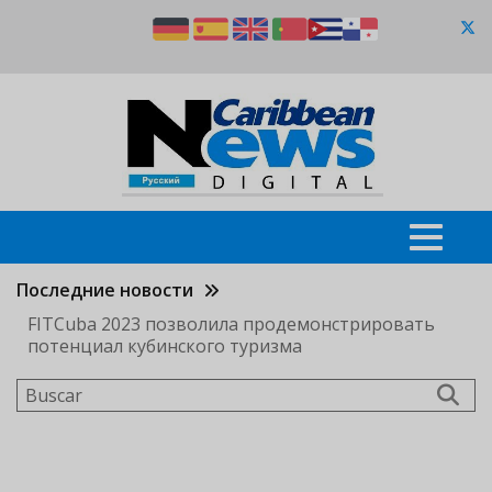
Pasar
al
contenido
principal
Последние новости
FITCuba 2023 позволила продемонстрировать
потенциал кубинского туризма
Buscar