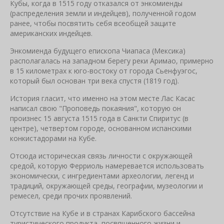
Кубы, когда в 1515 году отказался от энкомиенды
(распределения земли и индейцев), полученной годом
ранее, чтобы посвятить себя всеобщей защите
американских индейцев.
Энкомиенда будущего епископа Чиапаса (Мексика)
располагалась на западном берегу реки Аримао, примерно
в 15 километрах к юго-востоку от города Сьенфуэгос,
который был основан три века спустя (1819 год).
История гласит, что именно на этом месте Лас Касас
написал свою "Проповедь покаяния", которую он
произнес 15 августа 1515 года в Санкти Спиритус (в
центре), четвертом городе, основанном испанскими
конкистадорами на Кубе.
Отсюда историческая связь личности с окружающей
средой, которую Ферриоль намеревается использовать
экономически, с ингредиентами археологии, легенд и
традиций, окружающей среды, географии, музеологии и
ремесел, среди прочих проявлений.
Отсутствие на Кубе и в странах Карибского бассейна
туристического продукта, посвященного жизни и