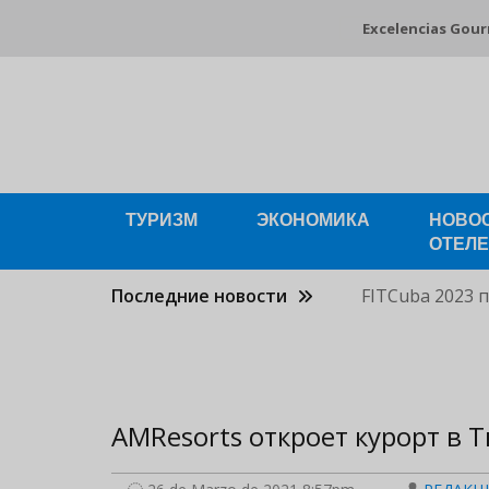
Pasar
Excelencias Gou
al
contenido
principal
ТУРИЗМ
ЭКОНОМИКА
НОВО
ОТЕЛ
Последние новости
FITCuba 2023 
AMResorts откроет курорт в 