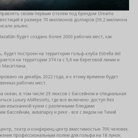
т управлять своим первым отелем под брендом Dreams
нвестиций в размере 70 миллионов долларов (59,2 миллиона
писали альянс.
Mazatlán будет создано более 2000 рабочих мест, как
 будет построен на территории гольф-клуба Estrella del
ается на территории 374 га с 5,6 км береговой линии и
а Масатлана.
нировано на декабрь 2022 года, и к этому времени будет
свенных рабочих мест.
а океан, в том числе 29 люксов с бассейном и специальная
иться Luxury AMResorts, где все включено: доступ без
ам изысканной кухни с различными блюдами
м бассейнам, аквапарку и реке - все с видом на Тихий
центр, театр и конференц-центр вместимостью 700 человек.
ложение профессиональным полем для гольфа на 18 лунок.