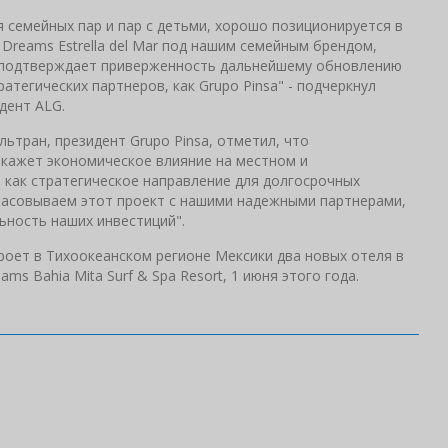
я семейных пар и пар с детьми, хорошо позиционируется в
Dreams Estrella del Mar под нашим семейным брендом,
, подтверждает приверженность дальнейшему обновлению
тегических партнеров, как Grupo Pinsa" - подчеркнул
дент ALG.
ьтран, президент Grupo Pinsa, отметил, что
 окажет экономическое влияние на местном и
​​как стратегическое направление для долгосрочных
ласовываем этот проект с нашими надежными партнерами,
льность наших инвестиций".
ткроет в Тихоокеанском регионе Мексики два новых отеля в
eams Bahia Mita Surf & Spa Resort, 1 июня этого года.