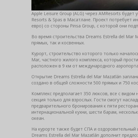
Apple Leisure Group (ALG) через AMResorts буде
Resorts & Spas в Масатлане. Проект потребует и
евро) со стороны Pinsa Group, с которой они под
Во время строительства Dreams Estrella del Mar 
прямых, так и косвенных.
Курорт, строительство которого только началось,
Mar, частного жилого комплекса, который простир
расположен в 9 км от международного аэропорт
Открытие Dreams Estrella del Mar Mazatlán запла
создано в общей сложности 500 прямых и 750 ко
Комплекс предполагает 350 люксов, все с видом н
секция только для взрослых. Гости смогут наслад
предварительного бронирования к пяти ресторан
интернациональной кухни, шести барам, нескольки
океан.
На курорте также будет СПА и оздоровительный 
Dreams Estrella del Mar Mazatlán дополнит пред