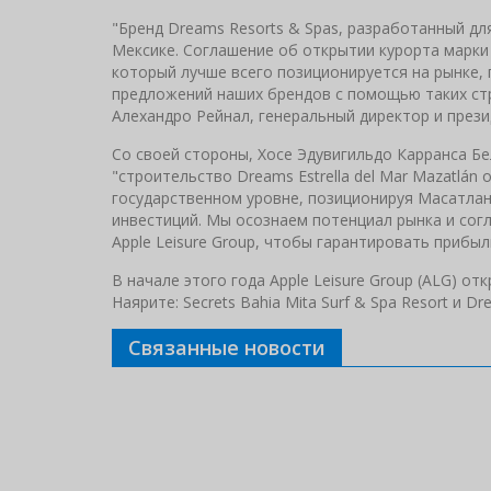
"Бренд Dreams Resorts & Spas, разработанный дл
Мексике. Соглашение об открытии курорта марки 
который лучше всего позиционируется на рынке
предложений наших брендов с помощью таких стра
Алехандро Рейнал, генеральный директор и прези
Со своей стороны, Хосе Эдувигильдо Карранса Бел
"строительство Dreams Estrella del Mar Mazatlán
государственном уровне, позиционируя Масатлан 
инвестиций. Мы осознаем потенциал рынка и сог
Apple Leisure Group, чтобы гарантировать прибы
В начале этого года Apple Leisure Group (ALG) о
Наярите: Secrets Bahia Mita Surf & Spa Resort и Dr
Связанные новости