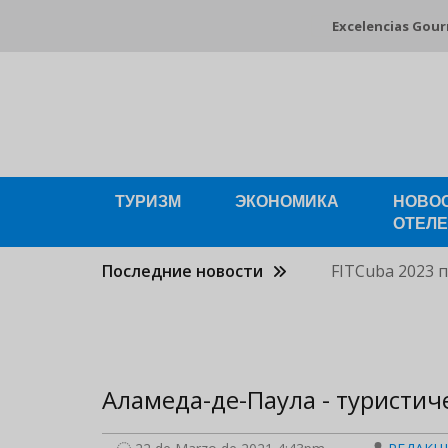
Pasar
Excelencias Gou
al
contenido
principal
ТУРИЗМ
ЭКОНОМИКА
НОВО
ОТЕЛ
Последние новости
FITCuba 2023 
Аламеда-де-Паула - туристич