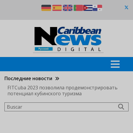
Pasar
al
contenido
principal
Последние новости
FITCuba 2023 позволила продемонстрировать
потенциал кубинского туризма
Buscar