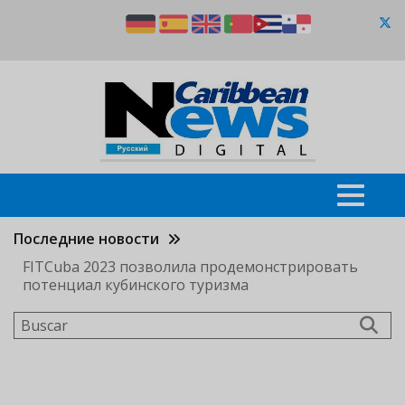
Pasar
al
contenido
principal
Последние новости
FITCuba 2023 позволила продемонстрировать
потенциал кубинского туризма
Buscar