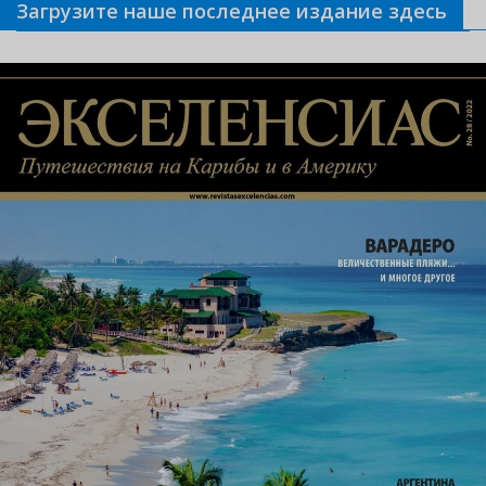
Загрузите наше последнее издание здесь
Связанные новости