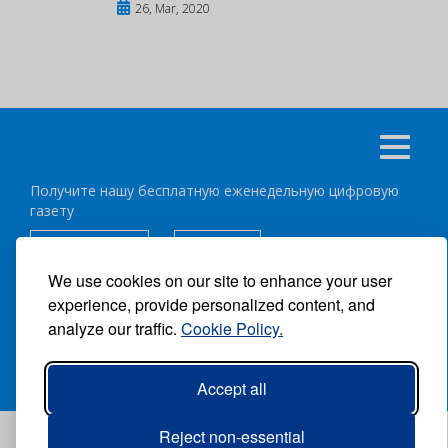
26, Mar, 2020
Получите нашу бесплатную еженедельную цифровую
газету
подписаться
отписка
We use cookies on our site to enhance your user
experience, provide personalized content, and
Следуйте за нами:
analyze our traffic.
Cookie Policy.
ВСЕ ПРАВА ЗАЩИЩЕНЫ ®CARIBBEAN NEWS DIGITAL.
АВТОР:
GRUPO EXCELENCIAS.
Accept all
Reject non-essential