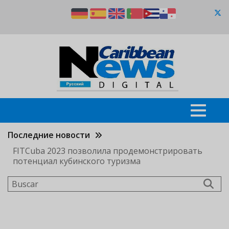
Pasar
al
contenido
principal
Последние новости
FITCuba 2023 позволила продемонстрировать
потенциал кубинского туризма
Buscar