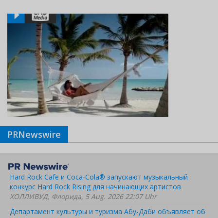
PRNewswire
Hard Rock Cafe и Coca-Cola® запускают музыкальный
конкурс Hard Rock Rising для начинающих артистов
ХОЛЛИВУД, Флорида, 5 Aug. 2026 22:07 Uhr
Департамент культуры и туризма Абу-Даби объявляет об