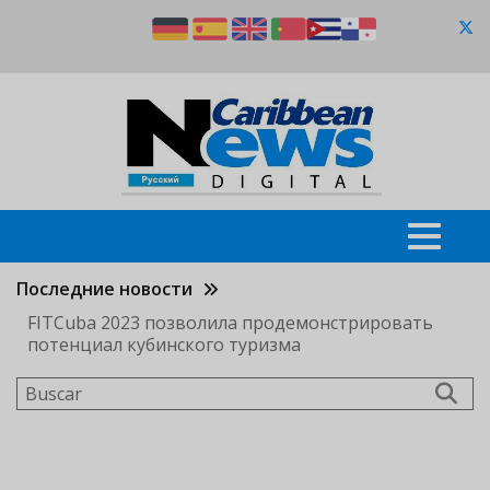
Pasar
al
contenido
principal
Последние новости
FITCuba 2023 позволила продемонстрировать
потенциал кубинского туризма
Buscar