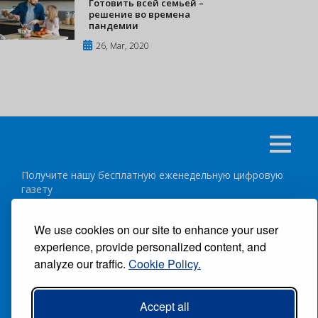
Готовить всей семьей –
решение во времена
пандемии
26, Mar, 2020
Получите нашу бесплатную еженедельную цифровую
газету
подписаться
отписка
We use cookies on our site to enhance your user
experience, provide personalized content, and
Следуйте за нами:
analyze our traffic.
Cookie Policy.
ВСЕ ПРАВА ЗАЩИЩЕНЫ ®CARIBBEAN NEWS DIGITAL.
Accept all
АВТОР:
GRUPO EXCELENCIAS.