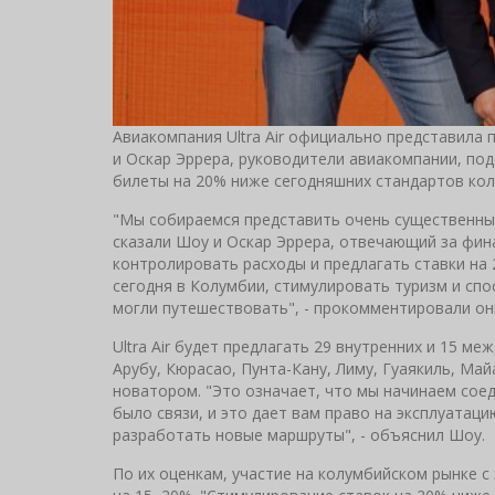
Авиакомпания Ultra Air официально представила
и Оскар Эррера, руководители авиакомпании, под
билеты на 20% ниже сегодняшних стандартов кол
"Мы собираемся представить очень существенный 
сказали Шоу и Оскар Эррера, отвечающий за фин
контролировать расходы и предлагать ставки на
сегодня в Колумбии, стимулировать туризм и сп
могли путешествовать", - прокомментировали он
Ultra Air будет предлагать 29 внутренних и 15 
Арубу, Кюрасао, Пунта-Кану, Лиму, Гуаякиль, Ма
новатором. "Это означает, что мы начинаем соед
было связи, и это дает вам право на эксплуатац
разработать новые маршруты", - объяснил Шоу.
По их оценкам, участие на колумбийском рынке 