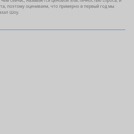
 чем сейчас, называется ценовой эластичностью спроса, и
та, поэтому оцениваем, что примерно в первый год мы
азал Шоу.