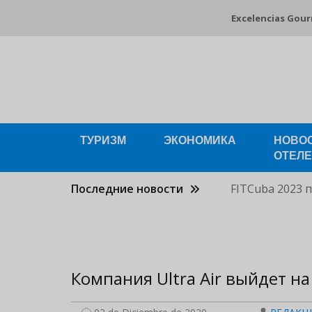
Pasar
Excelencias Gou
al
contenido
principal
ТУРИЗМ
ЭКОНОМИКА
НОВО
ОТЕЛ
Последние новости
FITCuba 2023 
Компания Ultra Air выйдет н