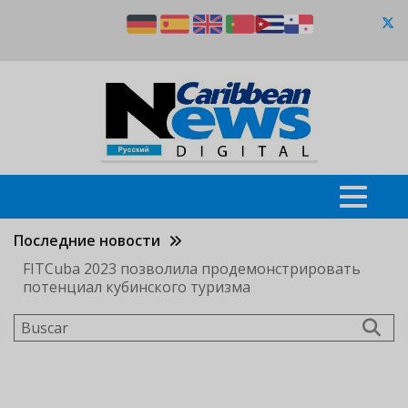
Pasar
al
contenido
principal
Последние новости
FITCuba 2023 позволила продемонстрировать
потенциал кубинского туризма
Buscar