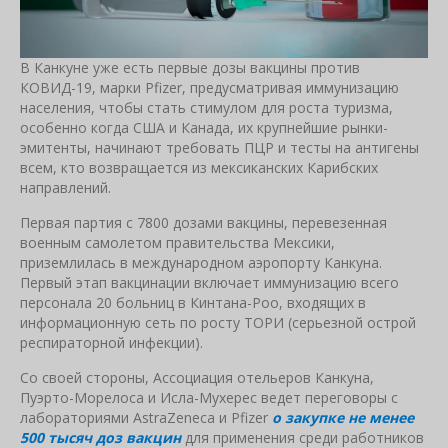
В Канкуне уже есть первые дозы вакцины против
КОВИД-19, марки Pfizer, предусматривая иммунизацию
населения, чтобы стать стимулом для роста туризма,
особенно когда США и Канада, их крупнейшие рынки-
эмитенты, начинают требовать ПЦР и тесты на антигены
всем, кто возвращается из мексиканских Карибских
направлений.
Первая партия с 7800 дозами вакцины, перевезенная
военным самолетом правительства Мексики,
приземлилась в международном аэропорту Канкуна.
Первый этап вакцинации включает иммунизацию всего
персонала 20 больниц в Кинтана-Роо, входящих в
информационную сеть по росту ТОРИ (серьезной острой
респираторной инфекции).
Со своей стороны, Ассоциация отельеров Канкуна,
Пуэрто-Морелоса и Исла-Мухерес ведет переговоры с
лабораториями AstraZeneca и Pfizer
о закупке не менее
500 тысяч доз вакцин
для применения среди работников