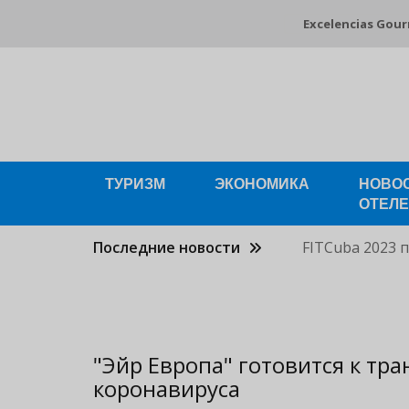
Pasar
Excelencias Gou
al
contenido
principal
ТУРИЗМ
ЭКОНОМИКА
НОВО
ОТЕЛ
Последние новости
FITCuba 2023 
"Эйр Европа" готовится к тр
коронавируса