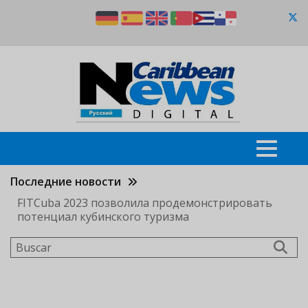
Pasar
al
contenido
principal
Последние новости
FITCuba 2023 позволила продемонстрировать
потенциал кубинского туризма
Buscar