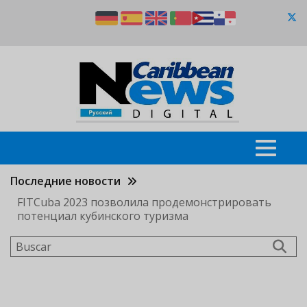
Pasar
al
contenido
principal
Последние новости
FITCuba 2023 позволила продемонстрировать
потенциал кубинского туризма
Buscar