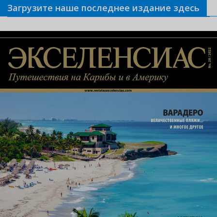
Загрузите наше последнее издание здесь
Связанные новости