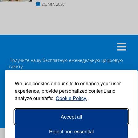
26, Mar, 2020
Получите нашу бесплатную еженедельную цифровую
газету
подписаться
отписка
We use cookies on our site to enhance your user
experience, provide personalized content, and
Следуйте за нами:
analyze our traffic.
Cookie Policy.
ВСЕ ПРАВА ЗАЩИЩЕНЫ ®CARIBBEAN NEWS DIGITAL.
Accept all
АВТОР:
GRUPO EXCELENCIAS.
Reject non-essential