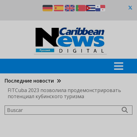
Pasar
al
contenido
principal
Последние новости
FITCuba 2023 позволила продемонстрировать
потенциал кубинского туризма
Buscar