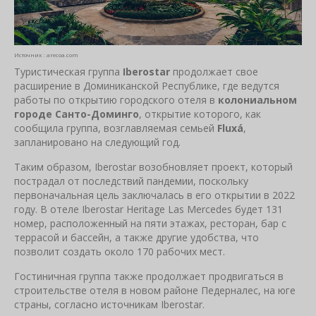
Источник : arecoa.com
Туристическая группа
Iberostar
продолжает свое
расширение в Доминиканской Республике, где ведутся
работы по открытию городского отеля в
колониальном
городе
Санто-Доминго
, открытие которого, как
сообщила группа, возглавляемая семьей
Fluxá
,
запланировано на следующий год.
Таким образом, Iberostar возобновляет проект, который
пострадал от последствий пандемии, поскольку
первоначальная цель заключалась в его открытии в 2022
году. В отеле Iberostar Heritage Las Mercedes будет 131
номер, расположенный на пяти этажах, ресторан, бар с
террасой и бассейн, а также другие удобства, что
позволит создать около 170 рабочих мест.
Гостиничная группа также продолжает продвигаться в
строительстве отеля в новом районе Педерналес, на юге
страны, согласно источникам Iberostar.