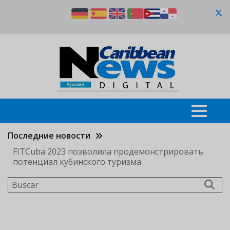
Pasar
al
contenido
principal
Последние новости
FITCuba 2023 позволила продемонстрировать
потенциал кубинского туризма
Buscar