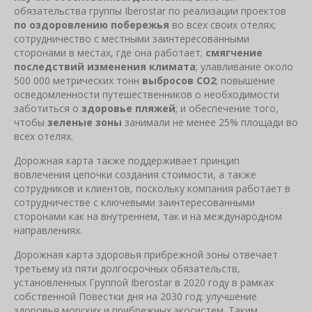
обязательства группы Iberostar по реализации проектов
по оздоровлению побережья
во всех своих отелях;
сотрудничество с местными заинтересованными
сторонами в местах, где она работает;
смягчение
последствий изменения климата
; улавливание около
500 000 метрических тонн
выбросов CO2
; повышение
осведомленности путешественников о необходимости
заботиться о
здоровье пляжей
; и обеспечение того,
чтобы
зеленые зоны
занимали не менее 25% площади во
всех отелях.
Дорожная карта также поддерживает принцип
вовлечения цепочки создания стоимости, а также
сотрудников и клиентов, поскольку компания работает в
сотрудничестве с ключевыми заинтересованными
сторонами как на внутреннем, так и на международном
направлениях.
Дорожная карта здоровья прибрежной зоны отвечает
третьему из пяти долгосрочных обязательств,
установленных Группой Iberostar в 2020 году в рамках
собственной Повестки дня на 2030 год: улучшение
здоровья морских и прибрежных экосистем. Таким