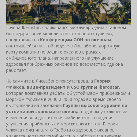
Группа Iberostar, являющаяся международным эталоном
благодаря своей модели ответственного туризма,
представила на
Конференции ООН по океанам
,
состоявшейся на этой неделе в Лиссабоне, дорожную
карту компании по защите океанов в рамках
амбициозного плана, направленного на улучшение
здоровья прибрежных районов во всех местах, где она
работает.
На саммите в Лиссабоне присутствовала
Глория
Флюкса, вице-президент и CSO группы Iberostar
,
которая возглавила дебаты об устойчивом прибрежном и
морском туризме в 2030 и 2050 годах во время своего
выступления на заседании
Группы высокого уровня по
устойчивой экономике океана
, подчеркнув ключевые
изменения для достижения амбициозного видения
улучшения прибрежных и морских экосистем. Глория
Флюкса пояснила, что "забота о здоровье океанов
является неотъемлемой частью любого вида туризма,