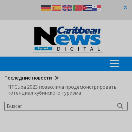
Pasar
al
contenido
principal
Последние новости
FITCuba 2023 позволила продемонстрировать
потенциал кубинского туризма
Buscar