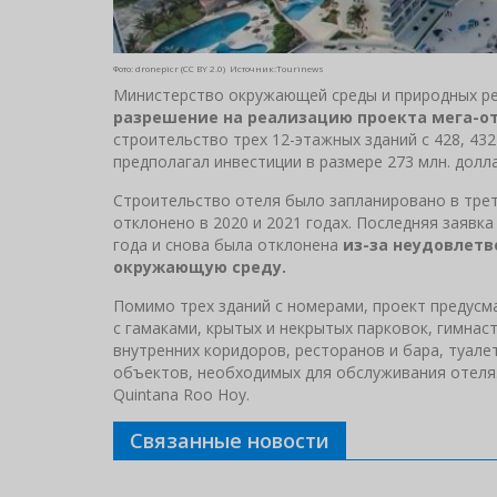
Фото: dronepicr (CC BY 2.0) Источник:Tourinews
Министерство окружающей среды и природных р
разрешение на реализацию проекта мега-от
строительство трех 12-этажных зданий с 428, 43
предполагал инвестиции в размере 273 млн. долл
Строительство отеля было запланировано в трет
отклонено в 2020 и 2021 годах. Последняя заявк
года и снова была отклонена
из-за неудовлетв
окружающую среду.
Помимо трех зданий с номерами, проект предусма
с гамаками, крытых и некрытых парковок, гимнаст
внутренних коридоров, ресторанов и бара, туалет
объектов, необходимых для обслуживания отеля.
Quintana Roo Hoy.
Связанные новости