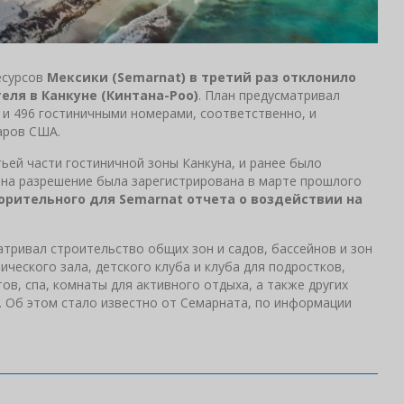
есурсов
Мексики (Semarnat) в третий раз отклонило
еля в Канкуне (Кинтана-Роо)
. План предусматривал
2 и 496 гостиничными номерами, соответственно, и
аров США.
ьей части гостиничной зоны Канкуна, и ранее было
а на разрешение была зарегистрирована в марте прошлого
орительного для Semarnat отчета о воздействии на
тривал строительство общих зон и садов, бассейнов и зон
ического зала, детского клуба и клуба для подростков,
ов, спа, комнаты для активного отдыха, а также других
 Об этом стало известно от Семарната, по информации