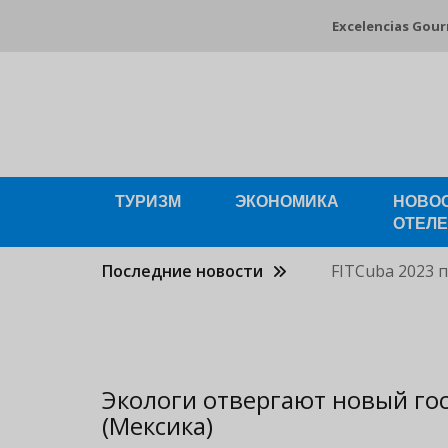
Pasar
Excelencias Gou
al
contenido
principal
ТУРИЗМ
ЭКОНОМИКА
НОВО
ОТЕЛ
Последние новости
FITCuba 2023 
Экологи отвергают новый го
(Мексика)