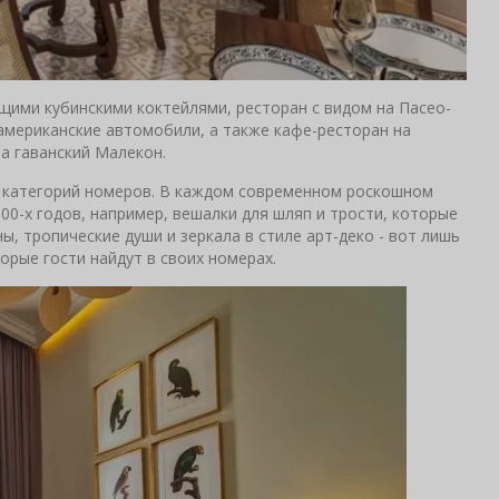
ими кубинскими коктейлями, ресторан с видом на Пасео-
американские автомобили, а также кафе-ресторан на
а гаванский Малекон.
х категорий номеров. В каждом современном роскошном
00-х годов, например, вешалки для шляп и трости, которые
ны, тропические души и зеркала в стиле арт-деко - вот лишь
рые гости найдут в своих номерах.