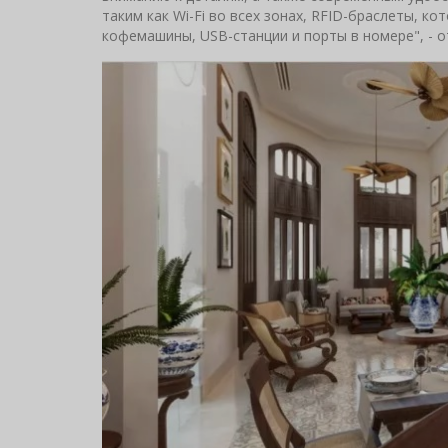
таким как Wi-Fi во всех зонах, RFID-браслеты, к
кофемашины, USB-станции и порты в номере", - о