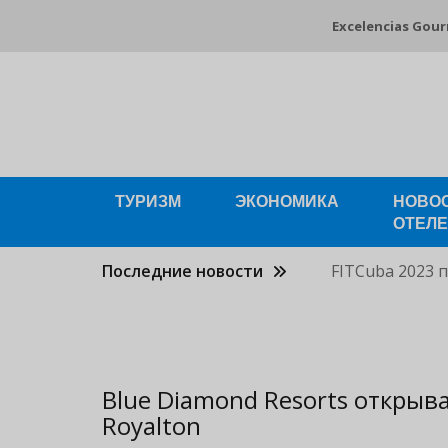
Pasar
Excelencias Gou
al
contenido
principal
ТУРИЗМ
ЭКОНОМИКА
НОВО
ОТЕЛ
Последние новости
FITCuba 2023 
Blue Diamond Resorts открыва
Royalton